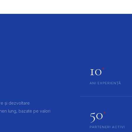
10
+
ANI EXPERIENȚĂ
e și dezvoltare
50
+
men lung, bazate pe valori
PARTENERI ACTIVI