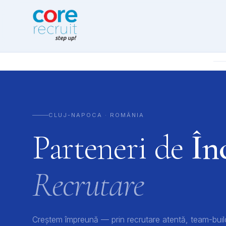
CLUJ-NAPOCA · ROMÂNIA
Parteneri de
În
Recrutare
Creștem împreună — prin recrutare atentă, team-build