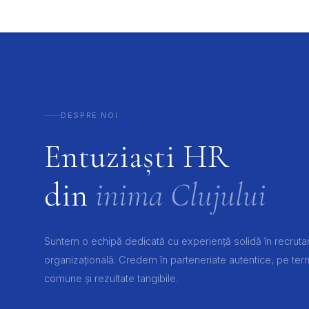
DESPRE NOI
Entuziaști HR
din
inima Clujului
Suntem o echipă dedicată cu experiență solidă în recrutar
organizațională. Credem în parteneriate autentice, pe ter
comune și rezultate tangibile.