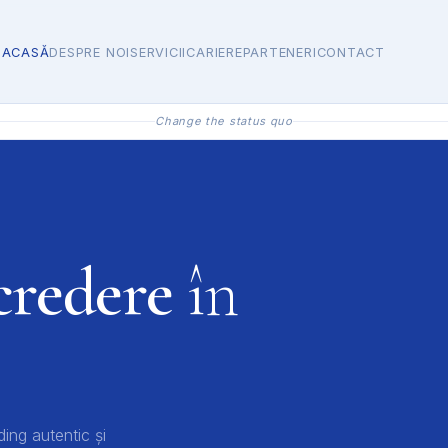
ACASĂ
DESPRE NOI
SERVICII
CARIERE
PARTENERI
CONTACT
Change the status quo
credere
în
ing autentic și