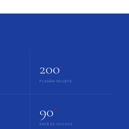
200
+
PLASĂRI REUȘITE
90
%
RATĂ DE SUCCES