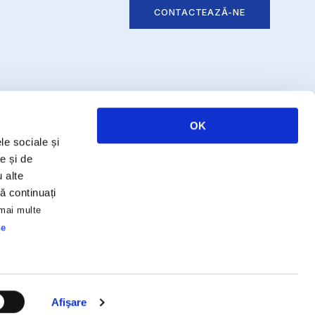
CONTACTEAZĂ-NE
OK
le sociale și
CONTACT
e și de
u alte
Piața Mihai Viteazu 38, Ap.1
Cluj-Napoca, România
să continuați
 mai multe
office@core-recruit.ro
de
0264 702 345
Afişare