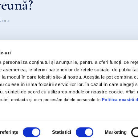
reună?
 ore.
ie-uri
personaliza conținutul și anunțurile, pentru a oferi funcții de rețe
NAVIGARE
De asemenea, le oferim partenerilor de rețele sociale, de publicitat
e la modul în care folosiți site-ul nostru. Aceștia le pot combina c
Acasă
au culese în urma folosirii serviciilor lor. În cazul în care alegeți 
Despre noi
tru, sunteți de acord cu utilizarea modulelor noastre cookie.
Aflați
Servicii
uteți contacta și cum procesăm datele personale în
Politica noastră 
Cariere
Parteneri
Contact
referinţe
Statistici
Marketing