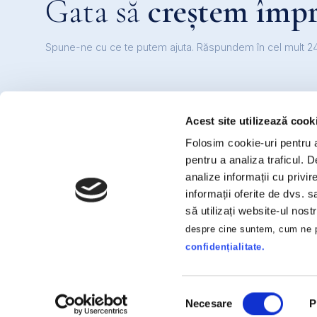
Gata să
creștem împ
Spune-ne cu ce te putem ajuta. Răspundem în cel mult 24
Acest site utilizează cook
Folosim cookie-uri pentru a 
pentru a analiza traficul. 
analize informații cu privir
informații oferite de dvs. s
să utilizați website-ul nos
HR Enthusiasts din Cluj-Napoca.
despre cine suntem, cum ne p
Parteneri de încredere pentru
confidențialitate.
recrutare și dezvoltare
organizațională.
Selecția
Necesare
P
consimțământului